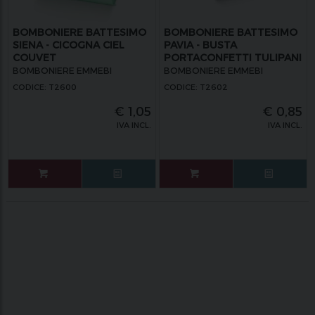
BOMBONIERE BATTESIMO
BOMBONIERE BATTESIMO
SIENA - CICOGNA CIEL
PAVIA - BUSTA
COUVET
PORTACONFETTI TULIPANI
ROSA
BOMBONIERE EMMEBI
BOMBONIERE EMMEBI
CODICE: T2600
CODICE: T2602
€
1,05
€
0,85
IVA INCL.
IVA INCL.