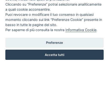
Cliccando su “Preferenze” potrai selezionare analiticamente
a quali cookie acconsentire.
Puoi revocare o modificare il tuo consenso in qualsiasi
momento cliccando sul link “Preferenze Cookie” presente in
basso in tutte le pagine del sito.
Per saperne di più consulta la nostra
Informativa Cookie
.
Preferenze
LARGO SAN BIAGIO, 147 , 51100 PISTOIA
Accetta tutti
3791331930
INFO SULL'AZIENDA
HOME
AZIENDA
NOTIZIE
DOVE SIAMO
CONTATTI
PRIVACY
TERMINI E CONDIZIONI