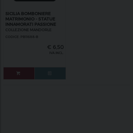
SICILIA BOMBONIERE
MATRIMONIO - STATUE
INNAMORATI PASSIONE
VERDE
COLLEZIONE MANDORLE
CODICE: PB11688-B
€
6,50
IVA INCL.