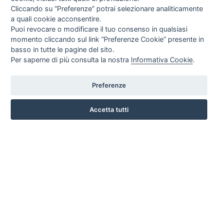
Cliccando su “Preferenze” potrai selezionare analiticamente
a quali cookie acconsentire.
Puoi revocare o modificare il tuo consenso in qualsiasi
momento cliccando sul link “Preferenze Cookie” presente in
basso in tutte le pagine del sito.
Per saperne di più consulta la nostra
Informativa Cookie
.
Preferenze
LARGO SAN BIAGIO, 147 , 51100 PISTOIA
Accetta tutti
3791331930
INFO SULL'AZIENDA
HOME
AZIENDA
NOTIZIE
DOVE SIAMO
CONTATTI
PRIVACY
TERMINI E CONDIZIONI