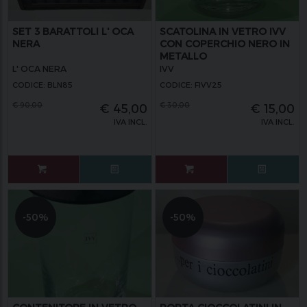
SET 3 BARATTOLI L' OCA
SCATOLINA IN VETRO IVV
NERA
CON COPERCHIO NERO IN
METALLO
L' OCA NERA
IVV
CODICE: BLN85
CODICE: FIVV25
€
90,00
€
30,00
€
45,00
€
15,00
IVA INCL.
IVA INCL.
-50%
-50%