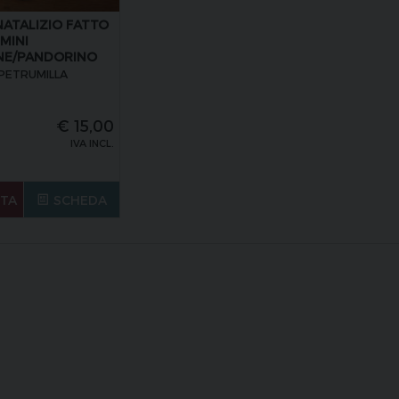
NATALIZIO FATTO
MINI
NE/PANDORINO
 PETRUMILLA
€
15,00
IVA INCL.
STA
SCHEDA