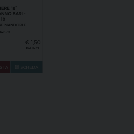
ERE 18°
NNO BARI -
18
NE MANDORLE
14878
€
1,50
IVA INCL.
STA
SCHEDA