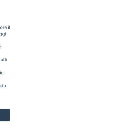
r
re il
ggi
e
utti
ie
NEWSLETTER
ndo
Letta l’informativa privacy acconsento
espressamente al trattamento dei miei dati
personali per finalità di marketing (newsletter,
novità, promozioni, ecc.).
Consulta la nostra Privacy Policy
NETWORK
TOP