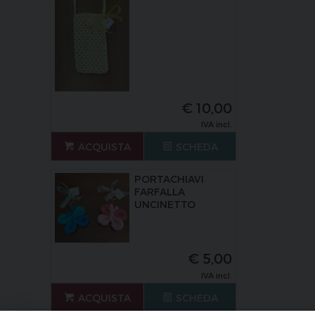
€
10,00
IVA incl.
ACQUISTA
SCHEDA
PORTACHIAVI
FARFALLA
UNCINETTO
€
5,00
IVA incl.
ACQUISTA
SCHEDA