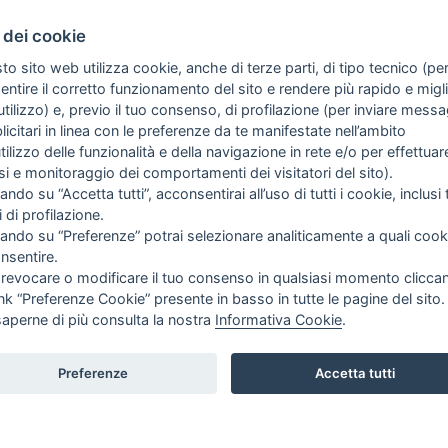
 dei cookie
to sito web utilizza cookie, anche di terze parti, di tipo tecnico (pe
ntire il corretto funzionamento del sito e rendere più rapido e miglio
tilizzo) e, previo il tuo consenso, di profilazione (per inviare messa
icitari in linea con le preferenze da te manifestate nell’ambito
utilizzo delle funzionalità e della navigazione in rete e/o per effettuar
isi e monitoraggio dei comportamenti dei visitatori del sito).
ando su “Accetta tutti”, acconsentirai all’uso di tutti i cookie, inclusi t
i di profilazione.
cando su “Preferenze” potrai selezionare analiticamente a quali cook
nsentire.
 SULL'AZIENDA
GUIDA AGLI ACQUISTI
 revocare o modificare il tuo consenso in qualsiasi momento clicca
ink “Preferenze Cookie” presente in basso in tutte le pagine del sito.
PROCEDURA DI ACQUISTO
saperne di più consulta la nostra
Informativa Cookie
.
NDA
PAGAMENTI
IE
DIRITTO DI RECESSO
Preferenze
Accetta tutti
 SIAMO
SPEDIZIONI E COSTI
ATTI
CY