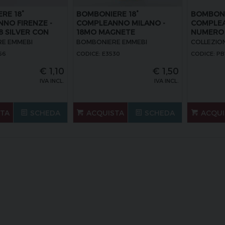
RE 18°
BOMBONIERE 18°
BOMBONI
NO FIRENZE -
COMPLEANNO MILANO -
COMPLEA
8 SILVER CON
18MO MAGNETE
NUMERO 
E EMMEBI
BOMBONIERE EMMEBI
COLLEZIO
66
CODICE: E3530
CODICE: PB
€
1,10
€
1,50
IVA INCL.
IVA INCL.
STA
SCHEDA
ACQUISTA
SCHEDA
ACQUI