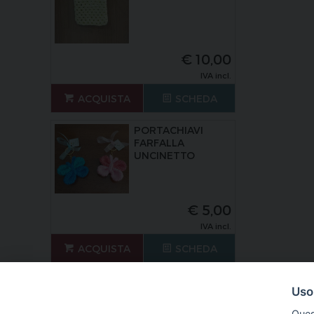
€
10,00
IVA incl.
ACQUISTA
SCHEDA
PORTACHIAVI
FARFALLA
UNCINETTO
€
5,00
IVA incl.
ACQUISTA
SCHEDA
Uso
Ques