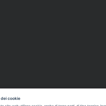
 dei cookie
to sito web utilizza cookie, anche di terze parti, di tipo tecnico (pe