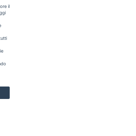
re il
ggi
e
utti
ie
NEWSLETTER
ndo
Letta l’informativa privacy acconsento
espressamente al trattamento dei miei dati
personali per finalità di marketing (newsletter,
novità, promozioni, ecc.).
Consulta la nostra Privacy Policy
NETWORK
TOP