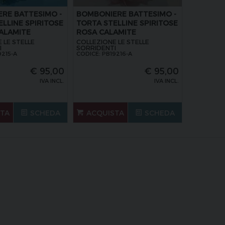
RE BATTESIMO -
BOMBONIERE BATTESIMO -
LLINE SPIRITOSE
TORTA STELLINE SPIRITOSE
CALAMITE
ROSA CALAMITE
 LE STELLE
COLLEZIONE LE STELLE
I
SORRIDENTI
9215-A
CODICE: PB19216-A
€
95,00
€
95,00
IVA INCL.
IVA INCL.
STA
SCHEDA
ACQUISTA
SCHEDA