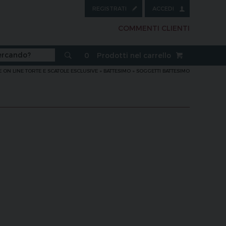
REGISTRATI
ACCEDI
COMMENTI CLIENTI
0
Prodotti nel carrello
ON LINE TORTE E SCATOLE ESCLUSIVE
»
BATTESIMO
»
SOGGETTI BATTESIMO