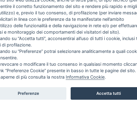
ntire il corretto funzionamento del sito e rendere più rapido e miglio
tilizzo) e, previo il tuo consenso, di profilazione (per inviare messa
icitari in linea con le preferenze da te manifestate nell’ambito
utilizzo delle funzionalità e della navigazione in rete e/o per effettuar
isi e monitoraggio dei comportamenti dei visitatori del sito).
ando su “Accetta tutti”, acconsentirai all’uso di tutti i cookie, inclusi t
i di profilazione.
cando su “Preferenze” potrai selezionare analiticamente a quali cook
nsentire.
 SULL'AZIENDA
GUIDA AGLI ACQUISTI
 revocare o modificare il tuo consenso in qualsiasi momento clicca
ink “Preferenze Cookie” presente in basso in tutte le pagine del sito.
PROCEDURA DI ACQUISTO
saperne di più consulta la nostra
Informativa Cookie
.
NDA
PAGAMENTI
IE
DIRITTO DI RECESSO
Preferenze
Accetta tutti
 SIAMO
SPEDIZIONI E COSTI
ATTI
CY
NI E CONDIZIONI
E POLICY
ERENZE COOKIE